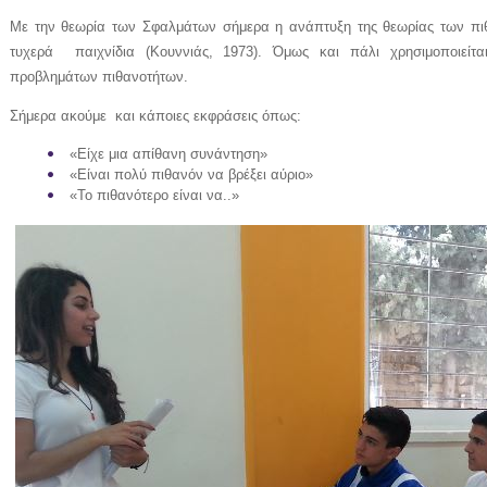
Με την θεωρία των Σφαλμάτων σήμερα η ανάπτυξη της θεωρίας των πιθ
τυχερά παιχνίδια (Κουννιάς, 1973). Όμως και πάλι χρησιμοποιείτ
προβλημάτων πιθανοτήτων.
Σήμερα ακούμε και κάποιες εκφράσεις όπως:
«Είχε μια απίθανη συνάντηση»
«Είναι πολύ πιθανόν να βρέξει αύριο»
«Το πιθανότερο είναι να..»