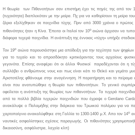
Η θεωρία των Πιθανοτήτων σαν επιστήμη έχει τις πηγές της από τον 
(τυχαιότητα) διαπλεκόταν με την μοίρα. Πχ για να καθορίσουν τη μοίρα τους
ζάρια εξελίχθηκαν σε παιχνίδια τύχης. Πριν από 3000 χρόνια ο πρώτος 
ο
πιθανότητες ήταν η Κίνα. Έπειτα οι Ιταλοί τον 10
αιώνα άρχισαν να τυποπ
διάφορα τυχερά παιχνίδια. Η ανάπτυξη της έννοιας «τύχη» υπήρξε σταδιακ
ο
Τον 19
αιώνα παρουσιάστηκε μια απόδειξη για την ταχύτητα των ψηφίων
για το τυχαίο και το απροσδόκητο κριτικάροντας τους αρχαίους φυσι
γεγονότα. Επίσης αναφέρει ότι οι άλλοι Φυσικοί παραδέχονται ότι η τύ
συλλάβει ο ανθρώπινος νους και πως είναι κάτι το Θεϊκό και γεμάτο 
Αριστοτέλης φθάνουμε στην αναγέννηση. Η παρατήρηση και το πείραμα 
είναι που ανατυπώθηκε η θεωρία των πιθανοτήτων. Το γενικό συμπέρ
οφείλεται η ανάπτυξη της θεωρίας των πιθανοτήτων. Τα τυχερά παιχνίδι
από τα πολλά βιβλία τυχερών παιχνιδιών που έγραψε ο Gerolano Cardan
ανακάλυψε ο Παλαμήδης στην διάρκεια του Τρωικού πολέμου για να περ
ο
χαρτοπαίγνιο ανακαλύφθηκε στη Γαλλία το 1300-1400 μ.Χ. Απο τον 14
αι
ναυτικές ασφαλίστηκες σχέσεις παραγωγής. Οι πιθανότητες χρησιμοποιή
δικαιοσύνη, ασφάλιστρα, λαχεία κλπ)