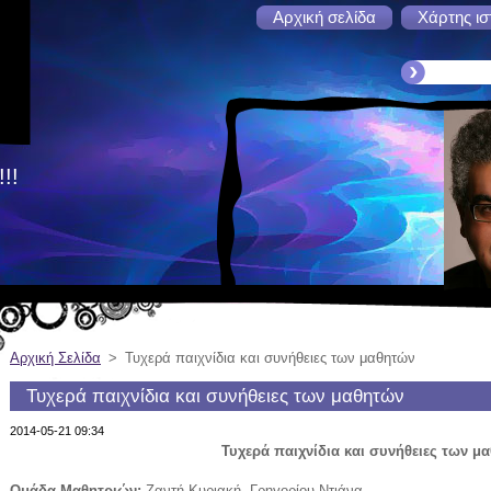
Αρχική σελίδα
Χάρτης ισ
!!
Αρχική Σελίδα
>
Τυχερά παιχνίδια και συνήθειες των μαθητών
Τυχερά παιχνίδια και συνήθειες των μαθητών
2014-05-21 09:34
Τυχερά παιχνίδια και συνήθειες των μ
Ομάδα Μαθητριών:
Ζαντή Κυριακή, Γρηγορίου Ντιάνα