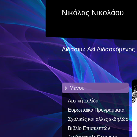
Νικόλας Νικολάου
Διδάσκω Αεί Διδασκόμενος !
Μενού
Αρχική Σελίδα
Ευρωπαϊκά Προγράμματα
Σχολικές και άλλες εκδηλώσεις
Βιβλίο Επισκεπτών