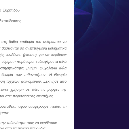
α Ευριπίδου
 Εκπαίδευσης
ι στη βαθιά επιθυμία του ανθρώπου να
α βασίζονται σε ανεπτυγμένα μαθηματικά
ψη κινδύνου (ρίσκου) για να κερδίσεις
α, νόμιμα ή παράνομα, ενδιαφέροντα αλλά
ατηρητικότητα, μνήμη, ψυχολογία αλλά
ν θεωρία των πιθανοτήτων. Η Θεωρία
λυση τυχαίων φαινομένων. Ξεκίνησε από
είναι χρήσιμη σε όλες τις μορφές της
αι στις περισσότερες επιστήμες.
προσπάθεια, αφού αναφέρουμε πρώτα τη
ήματα:
 την πιθανότητα τους να κερδίσουν
ω από τα τυχερά παιχνίδια