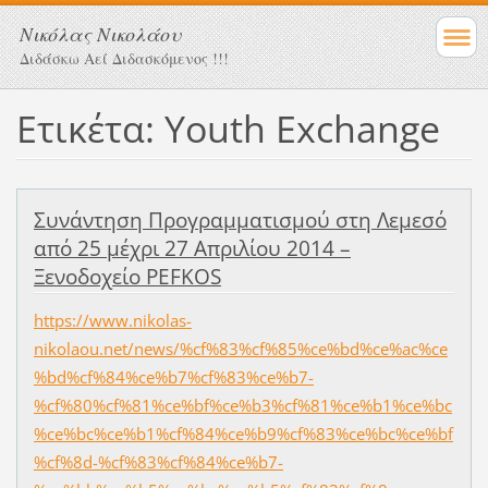
Νικόλας Νικολάου
Διδάσκω Αεί Διδασκόμενος !!!
Ετικέτα: Youth Exchange
Συνάντηση Προγραμματισμού στη Λεμεσό
από 25 μέχρι 27 Απριλίου 2014 –
Ξενοδοχείο PEFKOS
https://www.nikolas-
nikolaou.net/news/%cf%83%cf%85%ce%bd%ce%ac%ce
%bd%cf%84%ce%b7%cf%83%ce%b7-
%cf%80%cf%81%ce%bf%ce%b3%cf%81%ce%b1%ce%bc
%ce%bc%ce%b1%cf%84%ce%b9%cf%83%ce%bc%ce%bf
%cf%8d-%cf%83%cf%84%ce%b7-