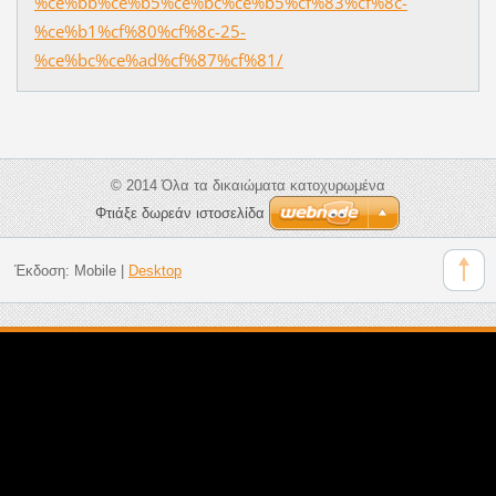
%ce%bb%ce%b5%ce%bc%ce%b5%cf%83%cf%8c-
%ce%b1%cf%80%cf%8c-25-
%ce%bc%ce%ad%cf%87%cf%81/
© 2014 Όλα τα δικαιώματα κατοχυρωμένα
Φτιάξε δωρεάν ιστοσελίδα
Έκδοση:
Mobile
|
Desktop